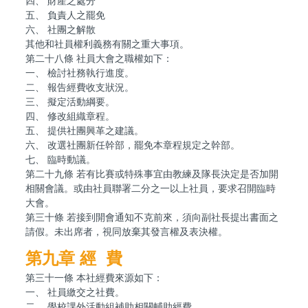
四、 財產之處分
五、 負責人之罷免
六、 社團之解散
其他和社員權利義務有關之重大事項。
第二十八條 社員大會之職權如下：
一、 檢討社務執行進度。
二、 報告經費收支狀況。
三、 擬定活動綱要。
四、 修改組織章程。
五、 提供社團興革之建議。
六、 改選社團新任幹部，罷免本章程規定之幹部。
七、 臨時動議。
第二十九條 若有比賽或特殊事宜由教練及隊長決定是否加開
相關會議。或由社員聯署二分之一以上社員，要求召開臨時
大會。
第三十條 若接到開會通知不克前來，須向副社長提出書面之
請假。未出席者，視同放棄其發言權及表決權。
第九章
經 費
第三十一條 本社經費來源如下：
一、 社員繳交之社費。
二、 學校課外活動組補助相關輔助經費。