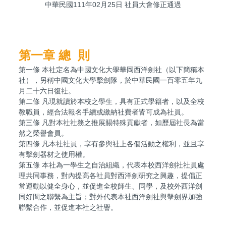
中華民國111年02月25日 社員大會修正通過
第一章
總 則
第一條 本社定名為中國文化大學華岡西洋劍社（以下簡稱本
社），另稱中國文化大學擊劍隊，於中華民國一百零五年九
月二十六日復社。
第二條 凡現就讀於本校之學生，具有正式學籍者，以及全校
教職員，經合法報名手續或繳納社費者皆可成為社員。
第三條 凡對本社社務之推展賜特殊貢獻者，如歷屆社長為當
然之榮譽會員。
第四條 凡本社社員，享有參與社上各個活動之權利，並且享
有擊劍器材之使用權。
第五條 本社為一學生之自治組織，代表本校西洋劍社社員處
理共同事務，對內提高各社員對西洋劍研究之興趣，提倡正
常運動以健全身心，並促進全校師生、同學，及校外西洋劍
同好間之聯繫為主旨；對外代表本社西洋劍社與擊劍界加強
聯繫合作，並促進本社之社譽。