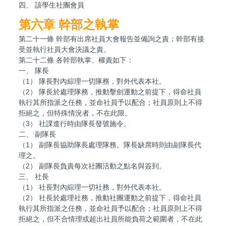
四、 該學生社團會員
第六章 幹部之執掌
第二十一條 幹部有出席社員大會報告並備詢之責；幹部有接
受並執行社員大會決議之責。
第二十二條 各幹部執掌、權責如下：
一、 隊長
（1） 隊長對內綜理一切隊務，對外代表本社。
（2） 隊長於處理隊務，推動擊劍運動之前提下，得命社員
執行其所指派之任務，並命社員予以配合；社員原則上不得
拒絕之，但特殊情況者，不在此限。
（3） 社課進行時由隊長發號施令。
二、 副隊長
（1） 副隊長協助隊長處理隊務。隊長缺席時則由副隊長代
理之。
（2） 副隊長負責每次社團活動之點名與簽到。
三、 社長
（1） 社長對內綜理一切社務，對外代表本社。
（2） 社長於處理社務，推動社團運動之前提下，得命社員
執行其所指派之任務，並命社員予以配合；社員原則上不得
拒絕之，但不合情理或超出社員所能負荷之範圍者，不在此