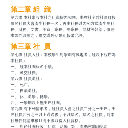
第二章
組 織
第六條 本社常設本社之組織採內閣制。由在社全體社員經投
票於社員大會產生社長一名，再由社長以內閣方式產生副社
長、財務、文書、美宣、隊長、副隊長、器材等幹部，依需
求彈性調整之，提交課外活動組報備允許。
第三章
社 員
第七條 社員入社：本校學生對擊劍有興趣者，經以下程序為
本社員：
一、 經本社團報名手續。
二、 繳交社費。
第八條 社員退社：
一、 死亡。
二、 自願退社。
三、 休、退學，轉學。
四、 一學期以上無出席社團。
第九條 有下列情形者，經社員大會之社員二分之一出席，出
席社員四分之三以上通過後，予以除名。除名之社員，對本
社無任何請求權且將不復取得入社資格。
一、 對於社團行政、組織、活動...等，造成嚴重阻礙者。