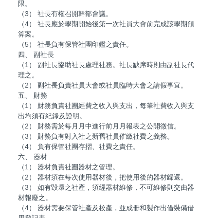
限。
（3） 社長有權召開幹部會議。
（4） 社長應於學期開始後第一次社員大會前完成該學期預
算案。
（5） 社長負有保管社團印鑑之責任。
四、 副社長
（1） 副社長協助社長處理社務。社長缺席時則由副社長代
理之。
（2） 副社長負責社員大會或社員臨時大會之請假事宜。
五、 財務
（1） 財務負責社團經費之收入與支出，每筆社費收入與支
出均須有紀錄及證明。
（2） 財務需於每月月中進行前月月報表之公開徵信。
（3） 財務負有對入社之新舊社員催繳社費之義務。
（4） 負有保管社團存摺、社費之責任。
六、 器材
（1） 器材負責社團器材之管理。
（2） 器材須在每次使用器材後，把使用後的器材歸還。
（3） 如有毀壞之社產，須經器材維修，不可維修則交由器
材報廢之。
（4） 器材需要保管社產及校產，並成冊和製作出借裝備借
用登記表。