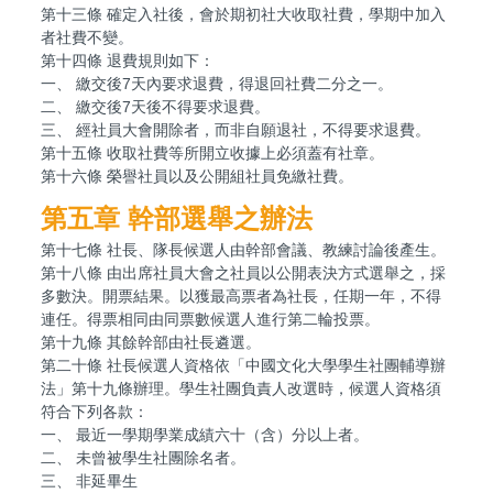
第十三條 確定入社後，會於期初社大收取社費，學期中加入
者社費不變。
第十四條 退費規則如下：
一、 繳交後7天內要求退費，得退回社費二分之一。
二、 繳交後7天後不得要求退費。
三、 經社員大會開除者，而非自願退社，不得要求退費。
第十五條 收取社費等所開立收據上必須蓋有社章。
第十六條 榮譽社員以及公開組社員免繳社費。
第五章 幹部選舉之辦法
第十七條 社長、隊長候選人由幹部會議、教練討論後產生。
第十八條 由出席社員大會之社員以公開表決方式選舉之，採
多數決。開票結果。以獲最高票者為社長，任期一年，不得
連任。得票相同由同票數候選人進行第二輪投票。
第十九條 其餘幹部由社長遴選。
第二十條 社長候選人資格依「中國文化大學學生社團輔導辦
法」第十九條辦理。學生社團負責人改選時，候選人資格須
符合下列各款：
一、 最近一學期學業成績六十（含）分以上者。
二、 未曾被學生社團除名者。
三、 非延畢生