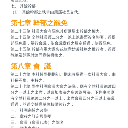
七、 其餘幹部
（1） 其餘幹部之執掌由應屆社長交代。
第七章 幹部之罷免
第二十三條 社員大會有罷免其所選舉出幹部之權力。
第二十四條 全體社員經二分之一以上以書面簽名聯署，得提
起罷免案，舉行會議，依會議章程之規定通過，使得罷免。
第二十五條 幹部有重大過失或故意妨礙社務之推行者，得經
教練及領隊討論同意後撤換之。
第八章
會 議
第二十六條 本社於學期期初、期末各舉辦一次社員大會，由
社長召集、主持之。
第二十七條 學生社團會員大會之決議，應有全體社員總數四
分之一以上之出席，以參加表決之多數為可決。下列事項應
有全體社員總數二分之一以上，出席會員四分之三以上決議
通過，並送交輔導單位核備後行之：
一、 社團宗旨之改變
二、 章程之訂定與變更
三、 會員（會員代表）之除名